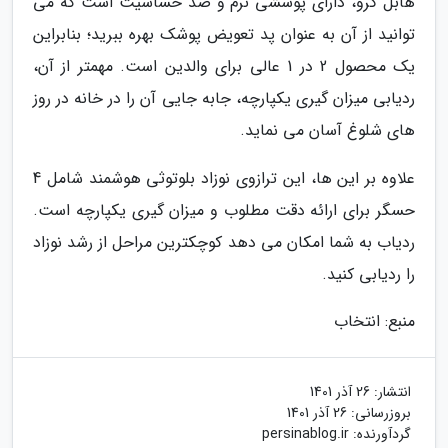
هابل گرو، دارای پوششی نرم و ضد حساسیت است که می
توانید از آن به عنوان پد تعویض پوشک بهره ببرید؛ بنابراین
یک محصول 2 در 1 عالی برای والدین است. مهمتر از آن،
ردیابی میزان گیری یکپارچه، جابه جایی آن را در خانه در روز
های شلوغ آسان می نماید.
علاوه بر این ها، این ترازوی نوزاد بلوتوثی هوشمند شامل 4
حسگر برای ارائه دقت مطلوب و میزان گیری یکپارچه است.
ردیاب به شما امکان می دهد کوچکترین مراحل از رشد نوزاد
را ردیابی کنید.
منبع: انتخاب
انتشار:
26 آذر 1401
بروزرسانی:
26 آذر 1401
گردآورنده:
persinablog.ir