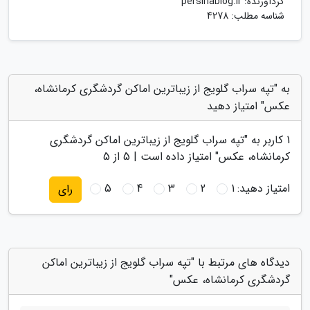
گردآورنده:
persinablog.ir
شناسه مطلب: 4278
به "تپه سراب گلویج از زیباترین اماکن گردشگری کرمانشاه،
عکس" امتیاز دهید
1
کاربر به "
تپه سراب گلویج از زیباترین اماکن گردشگری
کرمانشاه، عکس
" امتیاز داده است |
5
از 5
امتیاز دهید:
1
2
3
4
5
رای
دیدگاه های مرتبط با "تپه سراب گلویج از زیباترین اماکن
گردشگری کرمانشاه، عکس"