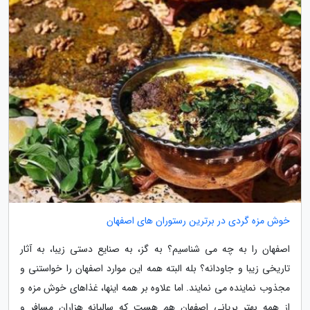
خوش مزه گردی در برترین رستوران های اصفهان
اصفهان را به چه می شناسیم؟ به گز، به صنایع دستی زیبا، به آثار
تاریخی زیبا و جاودانه؟ بله البته همه این موارد اصفهان را خواستنی و
مجذوب نماینده می نمایند. اما علاوه بر همه اینها، غذاهای خوش مزه و
از همه بهتر بریانی اصفهان هم هست که سالیانه هزاران مسافر و