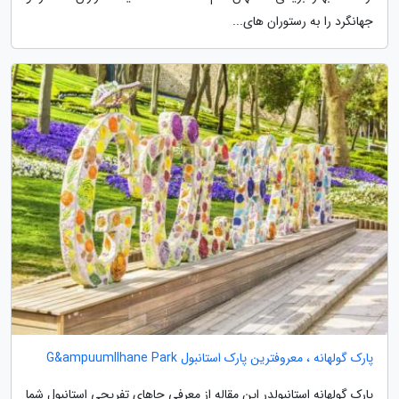
جهانگرد را به رستوران های...
پارک گولهانه ، معروفترین پارک استانبول G&ampuumllhane Park
پارک گولهانه استانبولدر این مقاله از معرفی جاهای تفریحی استانبول شما