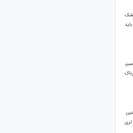
خشک
اید
بز،
ناک
ین.
تری