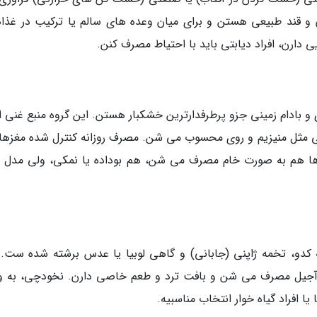
ن و قند طبیعی هستن و برای میان وعده های سالم یا ترکیب در غذاه
ی دارن، افراد دیابتی باید با احتیاط مصرف کنن.
 و بادام زمینی جزو پرطرفدارترین خشکبار هستن. این گروه منبع غنی ا
وتئین، ویتامین E و مواد معدنی مثل منیزیم و روی محسوب می شن. مصرف روزانه کنترل شده مغز
زها هم به صورت خام مصرف می شن، هم بوداده یا نمکی، ولی مدل 
 کدو، تخمه ژاپنی (جابانی) و گاهی لوبیا یا عدس برشته شده ست. 
ه آجیل مصرف می شن و بافت ترد و طعم خاصی دارن. نخودچی، به وی
یا افراد گیاه خوار انتخاب مناسبیه.