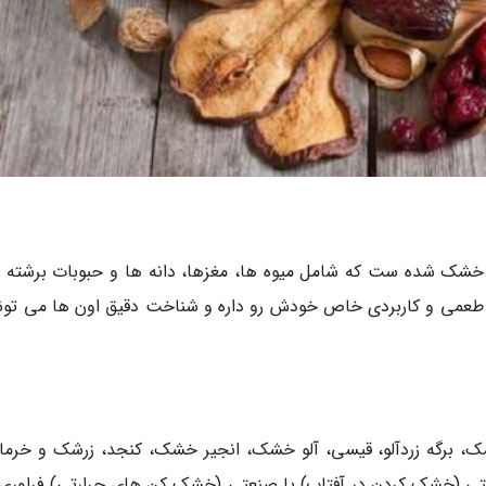
خشک شده ست که شامل میوه ها، مغزها، دانه ها و حبوبات برشته 
 طعمی و کاربردی خاص خودش رو داره و شناخت دقیق اون ها می تونه
 برگه زردآلو، قیسی، آلو خشک، انجیر خشک، کنجد، زرشک و خرما
تی (خشک کردن در آفتاب) یا صنعتی (خشک کن های حرارتی) فراوری