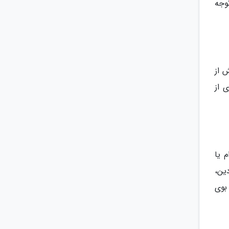
وجه
 از
 از
 یا
ین،
بوی