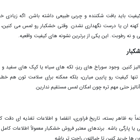
باکیفیت باید بافت شکننده و چربی طبیعی داشته باشن. اگه زیادی 
ً کهنه ان یا درست نگهداری نشدن. وقتی خشکبار رو لمس می کنین، ب
و نه رطوبت. این یکی از برترین نشونه های کیفیت واقعیه.
کبار
نالیز کنین. وجود سوراخ های ریز، لکه های سیاه یا کپک های سفید و س
 تنها کیفیت رو پایین میارن، بلکه ممکنه برای سلامت تون هم خطر
آنالیز حتی مهم تره چون امکان لمس مستقیم ندارین.
ً به ظاهر بسته، تاریخ فراوری، انقضا و اطلاعات تغذیه ای دقت کن
 یا پارگی باشه. برندهای معتبر فروش خشکبار معمولاً اطلاعات کامل 
ن ها خرید کنین تا خیالتون راحت تر باشه