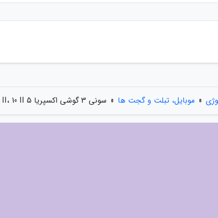
وژی
»
موبایل، تبلت و گجت ها
»
سونی 3 گوشی اکسپریا 5 II، 10 II و L4 را به روزرسانی کرد