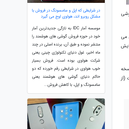
در شرایطی که اپل و سامسونگ در فروش با
وشی
مشکل روبرو اند، هواوی اوج می گیرد
موسسه آمار IDC به تازگی جدیدترین آمار
رش می
خود در حوزه فروش گوشی های هوشمند را
منتشر نموده و طبق آن، برنده اصلی در چند
ه نمایش
ماه اخیر، غول دنیای تکنولوژی چینی یعنی
شرکت هواوی بوده است. فروش بسیار
نسخه
خوب هواوی در شرایطی رقم خورده که دو
حاکم دنیای گوشی های هوشمند یعنی
 نوامبر به ارمغان می آورد Xperia L4 نیز شامل 5 II است (از
سامسونگ و اپل، با کاهش فروش...