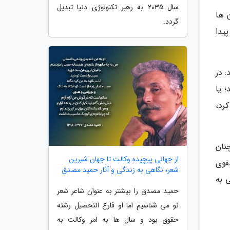
سال 2035 به رهبر تکنولوژی دنیا تبدیل
 ها
گردد.
100 خورشیدی ادامه پیدا
ویسد: در
 یا
سفر کرد،
نان
از جهانی پیچیده وکالت تا جهان شیرین
فوی
شعر؛ نگاهی به زندگی و آثار حمید مصدق
ی به
حمید مصدق را بیشتر به عنوان شاعر شعر
نو می شناسیم اما او فارغ التحصیل رشته
حقوق بود و سال ها به امر وکالت به