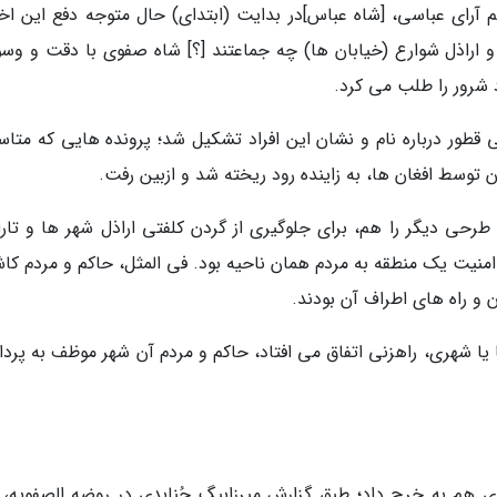
آرای عباسی، [شاه عباس]در بدایت (ابتدای) حال متوجه دفع این اخت
و اراذل شوارع (خیابان ها) چه جماعتند [؟] شاه صفوی با دقت و وس
 شرور را طلب می کرد.
 قطور درباره نام و نشان این افراد تشکیل شد؛ پرونده هایی که متاسف
ن توسط افغان ها، به زاینده رود ریخته شد و ازبین رفت.
حی دیگر را هم، برای جلوگیری از گردن کلفتی اراذل شهر ها و تارا
 امنیت یک منطقه به مردم همان ناحیه بود. فی المثل، حاکم و مردم کا
و راه های اطراف آن بودند.
 یا شهری، راهزنی اتفاق می افتاد، حاکم و مردم آن شهر موظف به پرد
ی هم به خرج داد؛ طبق گزارش میرزابیگ جُنابدی در روضه الصفویه، 