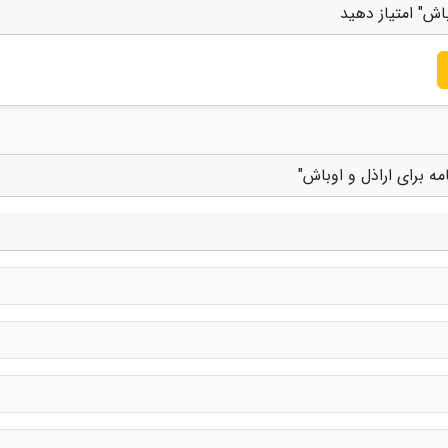
اش" امتیاز دهید
ه برای اراذل و اوباش"