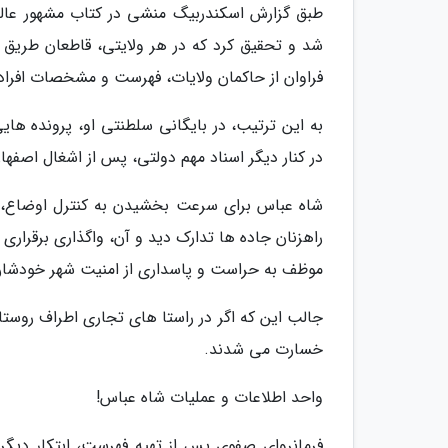
طبق گزارش اسکندربیگ منشی در کتاب مشهور عالم 
شد و تحقیق کرد که در هر ولایتی، قاطعان طریق 
فراوان از حاکمان ولایات، فهرست و مشخصات افراد
به این ترتیب، در بایگانی سلطنتی او، پرونده هایی
در کنار دیگر اسناد مهم دولتی، پس از اشغال اصفها
شاه عباس برای سرعت بخشیدن به کنترل اوضاع، طر
راهزنان جاده ها تدارک دید و آن، واگذاری برقراری
موظف به حراست و پاسداری از امنیت شهر خودشان 
جالب این که اگر در راستا های تجاری اطراف روستا
خسارت می شدند.
واحد اطلاعات و عملیات شاه عباس!
فرمانروای صفوی پس از تهیه فهرست، ابتکار دیگر