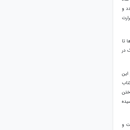
د و
ارت
ا تا
 در
این
تاب
ه دام انداختن
یده
ت و