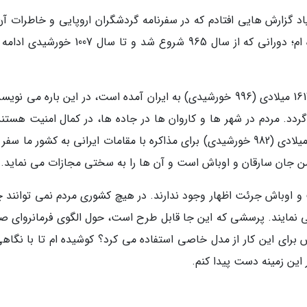
اد گزارش هایی افتادم که در سفرنامه گردشگران اروپایی و خاطرات آن
در مسافرت به ایرانِ عهد شاه عباس صفوی خوانده ام؛ دورانی که از سال 965 شروع شد و تا سال 7
پیترو دلاواله، گردشگر ایتالیایی که در حدود سال 1617 میلادی (996 خورشیدی) به ایران آمده است، در این باره می ن
دد. مردم در شهر ها و کاروان ها در جاده ها، در کمال امنیت هستند؛
آنتونیو دوگوآ، دیپلمات اسپانیایی که در سال 1603 میلادی (982 خورشیدی) برای مذاکره با مقامات ایرانی به کشور ما 
 جان سارقان و اوباش است و آن ها را به سختی مجازات می نماید.
و اوباش جرئت اظهار وجود ندارند. در هیچ کشوری مردم نمی توانند چ
ی نمایند. پرسشی که این جا قابل طرح است، حول الگوی فرمانروای ص
اس برای این کار از مدل خاصی استفاده می کرد؟ کوشیده ام تا با نگاه
ین زمینه دست پیدا کنم.