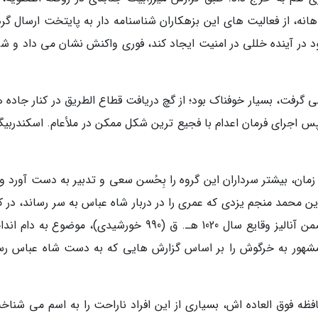
نه، از فعالیت های این بزهکاران شناسنامه دار به پایتخت ارسال گرد
ود در آینده خللی در امنیت ایجاد کند، فوری واکنش نشان می داد و شر
 گرفت، بسیار خوفناک بود؛ از گچ دریافت قطاع الطریق در کنار جاده ه
پس اجرای فرمان اعدام با فجیع ترین شکل ممکن در ملأعام. اسکندربیگ
مان، بیشتر سرداران این گروه را بِحُسن سعی و تدبیر به دست آورد و 
محمد منجم یزدی که عمری را در دربار شاه عباس به سر رساند، در ک
تاریخ عباسی، مشهور به روزنامه ملا جلال منجم، ضمن آنالیز وقایع سال 1020 هـ. ق (990 خورشیدی)، موضوع ب
، مشهور به خرگوش را بر اساس گزارش هایی که به دست شاه عباس رس
ه فوق العاده اش، بسیاری از این افراد ناراحت را به اسم می شناخ