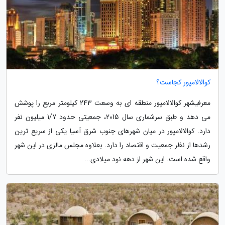
کوالالامپور کجاست؟
معرفیشهر کوالالامپور منطقه ای به وسعت 243 کیلومتر مربع را پوشش
می دهد و طبق سرشماری سال 2015، جمعیتی حدود 1/7 میلیون نفر
دارد. کوالالامپور در میان شهرهای جنوب شرق آسیا یکی از سریع ترین
رشدها از نظر جمعیت و اقتصاد را دارد. بعلاوه مجلس مالزی در این شهر
واقع شده است. این شهر از دهه نود میلادی...