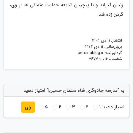
زندان گذراند و با پیچیدن شایعه حمایت عثمانی ها از وی،
گردن زده شد.
انتشار:
11 دی 1404
بروزرسانی:
11 دی 1404
گردآورنده:
persinablog.ir
شناسه مطلب: 3677
به "مدرسه جادوگری شاه سلطان حسین!" امتیاز دهید
امتیاز دهید:
1
2
3
4
5
رای