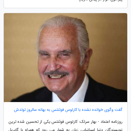
گفت وگوی خوانده نشده با کارلوس فوئنتس به بهانه سالروز تولدش
روزنامه اعتماد - بهار سرلک: کارلوس فوئنتس یکی از تحسین شده ترین
نویسندگان دنیا اسپانیایی زبان به شمار می رود که همراه با گابریل