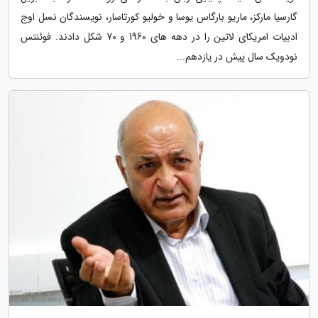
گارسیا مارکز، ماریو بارگاس یوسا و خولیو کورتاسار، نویسندگان نسل اوج
ادبیات امریکای لاتین را در دهه های 1960 و 70 شکل دادند. فوئنتس
نودویک سال پیش در یازدهم...