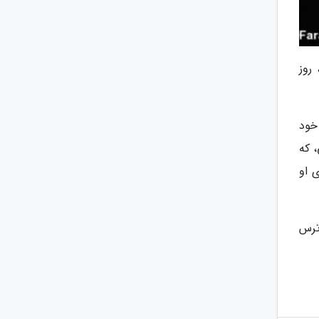
گو، روز
خود
، که
 او
ترس