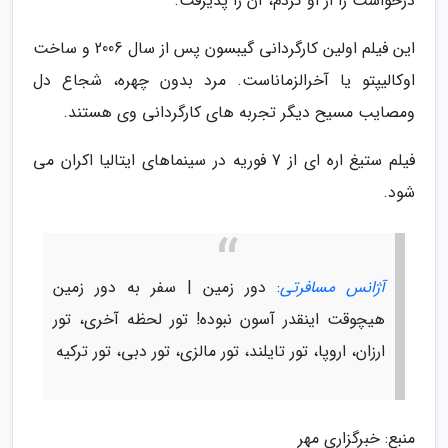
درخواست را از او کردم، آن را پذیرفت.
این فیلم اولین کارگردانی گیبسون پس از سال 2006 و ساخت
اوکالیپتو یا آخرالزماناست. مرد بدون چهره، شجاع دل
ومصایب مسیح دیگر تجربه های کارگردانی وی هستند.
فیلم ستیغ اره ای از 7 فوریه در سینماهای ایتالیا اکران می
شود.
آژانس مسافرتی
: دور زمین | سفر به دور زمین
هیچوقت اینقدر آسون نبوده! تور لحظه آخری، تور
ارزان، اروپا، تور تایلند، تور مالزی، تور دبی، تور ترکیه
منبع: خبرگزاری مهر