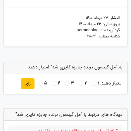
انتشار:
23 مرداد 1400
بروزرسانی:
23 مرداد 1400
گردآورنده:
persinablog.ir
شناسه مطلب: 2534
به "مل گیبسون برنده جایزه کاپری شد" امتیاز دهید
امتیاز دهید:
1
2
3
4
5
رای
دیدگاه های مرتبط با "مل گیبسون برنده جایزه کاپری شد"
* نظرتان را در مورد این مقاله با ما درمیان بگذارید