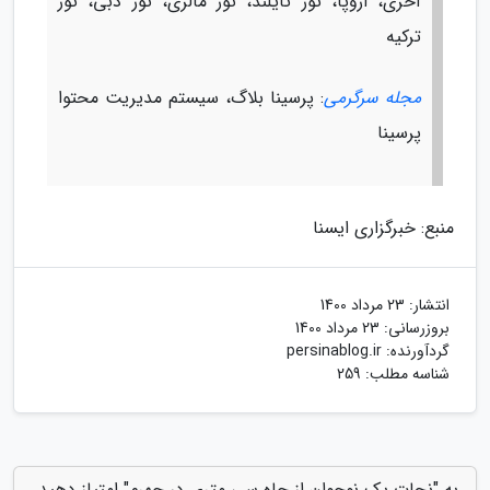
آخری، اروپا، تور تایلند، تور مالزی، تور دبی، تور
ترکیه
مجله سرگرمی
: پرسینا بلاگ، سیستم مدیریت محتوا
پرسینا
منبع: خبرگزاری ایسنا
انتشار:
23 مرداد 1400
بروزرسانی:
23 مرداد 1400
گردآورنده:
persinablog.ir
شناسه مطلب: 259
به "نجات یک نوجوان از چاه سی متری در جهرم" امتیاز دهید