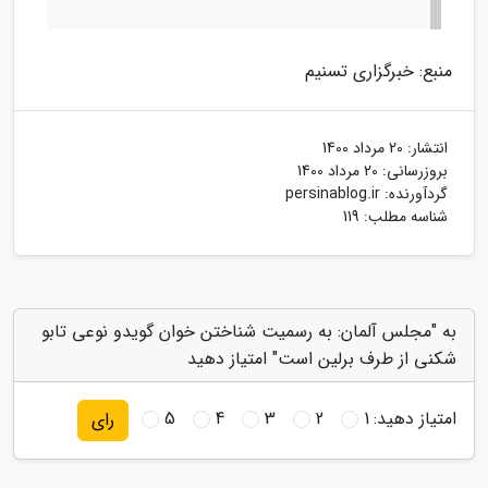
منبع: خبرگزاری تسنیم
انتشار:
20 مرداد 1400
بروزرسانی:
20 مرداد 1400
گردآورنده:
persinablog.ir
شناسه مطلب: 119
به "مجلس آلمان: به رسمیت شناختن خوان گویدو نوعی تابو
شکنی از طرف برلین است" امتیاز دهید
امتیاز دهید:
1
2
3
4
5
رای