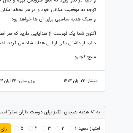
و دنیا در بدو ورود به اتاق سرویس قهوه و چای 
توجه به موقعیت مکانی خود و در هر لحظه امکان 
و سبک هدیه مناسبی برای آن ها خواهد بود.
اکنون شما یک فهرست از هدایایی دارید که هر اهل
دانید از داشتن یکی از این هدایا شاد می گردد، امت
منبع: کجارو
انتشار:
23 آبان 1403
بروزرسانی:
23 آبان 1403
به "8 هدیه هیجان انگیز برای دوست داران سفر" امتیاز دهید
امتیاز دهید:
1
2
3
4
5
رای