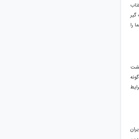
تاب
گیر
 را
لشت
ونه
ایط
ران