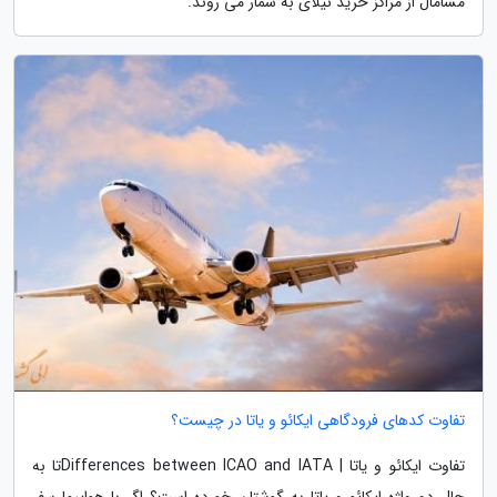
مسامال از مراکز خرید نیلای به شمار می روند.
تفاوت کدهای فرودگاهی ایکائو و یاتا در چیست؟
تفاوت ایکائو و یاتا | Differences between ICAO and IATAتا به