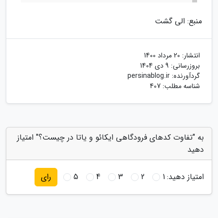
منبع: الی گشت
انتشار:
20 مرداد 1400
بروزرسانی:
9 دی 1404
گردآورنده:
persinablog.ir
شناسه مطلب: 407
به "تفاوت کدهای فرودگاهی ایکائو و یاتا در چیست؟" امتیاز
دهید
امتیاز دهید:
1
2
3
4
5
رای