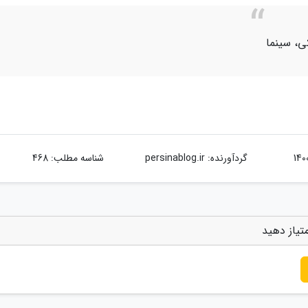
کی، سینما
گردآورنده:
persinablog.ir
شناسه مطلب: 468
متیاز دهید