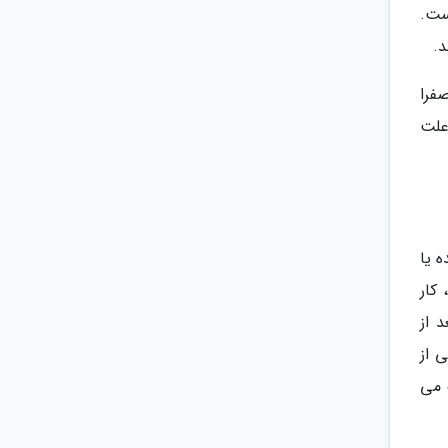
ست.
د.
صفرا
علت
 یا
کار
 از
 از
 می