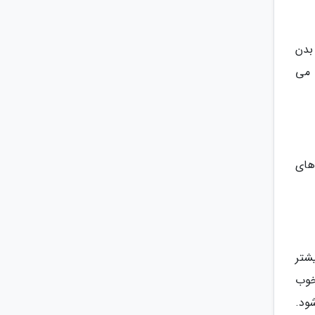
بدن
 می
 های
شتر
خوب
ود.