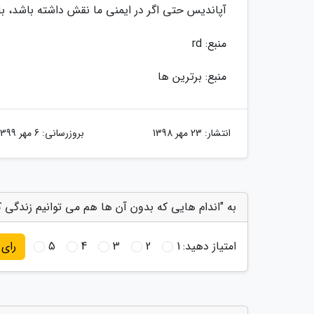
آپاندیس حتی اگر در ایمنی ما نقش داشته باشد، با
منبع: rd
منبع: برترین ها
انتشار:
23 مهر 1398
بروزرسانی:
6 مهر 1399
به "اندام هایی که بدون آن ها هم می توانیم زندگی کن
امتیاز دهید:
1
2
3
4
5
رای