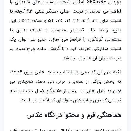
دوربین GFX100RF امکان انتخاب نسبت های متعددی را
فراهم می نماید: از فرمت اصلی حسگر یعنی 4:3 گرفته تا
نسبت های 3:2، 16:9، 3:4، 1:1، 7:6، 5:4 و بعلاوه 65:24. این
تنوع، زمینه خلق تصاویر متناسب با اهداف هنری یا
محتوایی گوناگون را فراهم می سازد. حتی می توان یک
نسبت سفارشی تعریف کرد و با گردش ساده چرخ دنده، به
سرعت میان آن ها جابه جا شد.
نکته مهم آن که حتی با انتخاب نسبت هایی چون 65:24،
که بخش بزرگی از تصویر را برش می دهد، همچنان می
توان به فایل هایی با بیش از 50 مگاپیکسل دست یافت؛
کیفیتی که برای چاپ های حرفه ای کاملاً مناسب است.
هماهنگی فرم و محتوا در نگاه عکاس
افزون بر انتخاب نسبت، امکاناتی برای نمایش بصری قاب