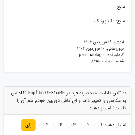
منبع
منبع: یک پزشک
انتشار:
16 فروردین 1404
بروزرسانی:
16 فروردین 1404
گردآورنده:
persinablog.ir
شناسه مطلب: 8415
به "این قابلیت منحصربه فرد در Fujifilm GFX100RF نگاه من
به عکاسی را تغییر داد، و ای کاش دوربین خودم هم آن را
داشت" امتیاز دهید
امتیاز دهید:
1
2
3
4
5
رای