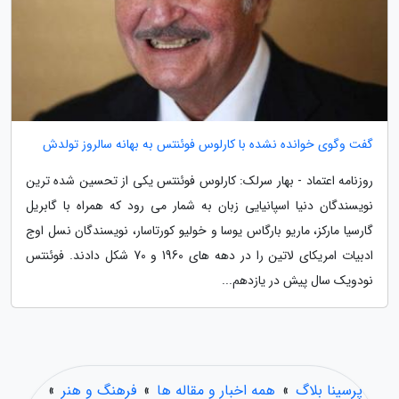
گفت وگوی خوانده نشده با کارلوس فوئنتس به بهانه سالروز تولدش
روزنامه اعتماد - بهار سرلک: کارلوس فوئنتس یکی از تحسین شده ترین
نویسندگان دنیا اسپانیایی زبان به شمار می رود که همراه با گابریل
گارسیا مارکز، ماریو بارگاس یوسا و خولیو کورتاسار، نویسندگان نسل اوج
ادبیات امریکای لاتین را در دهه های 1960 و 70 شکل دادند. فوئنتس
نودویک سال پیش در یازدهم...
پرسینا بلاگ
»
همه اخبار و مقاله ها
»
فرهنگ و هنر
»