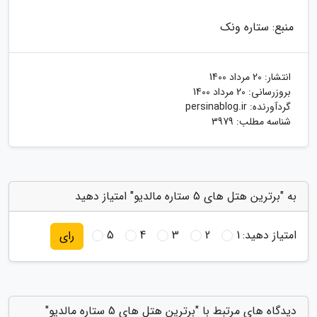
منبع: ستاره ونک
انتشار:
20 مرداد 1400
بروزرسانی:
20 مرداد 1400
گردآورنده:
persinablog.ir
شناسه مطلب: 3979
به "برترین هتل های 5 ستاره مالدیو" امتیاز دهید
امتیاز دهید:
1
2
3
4
5
رای
دیدگاه های مرتبط با "برترین هتل های 5 ستاره مالدیو"