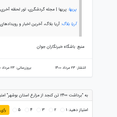
پریها
: پریها | مجله گردشگری، تور لحظه آخری،
آریا بلاگ
: آریا بلاگ، آخرین اخبار و رویدادهای
منبع: باشگاه خبرنگاران جوان
انتشار:
23 مرداد 1400
بروزرسانی:
23 مرداد 1400
به "برداشت 2400 تن کنجد از مزارع استان بوشهر" امتیاز دهید
امتیاز دهید:
1
2
3
4
5
رای