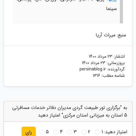
سینما
منبع: میراث آریا
انتشار:
23 مرداد 1400
بروزرسانی:
23 مرداد 1400
گردآورنده:
persinablog.ir
شناسه مطلب: 1316
به "برگزاری تور طبیعت گردی مدیران دفاتر خدمات مسافرتی
5 استان به میزبانی استان مرکزی" امتیاز دهید
امتیاز دهید:
1
2
3
4
5
رای