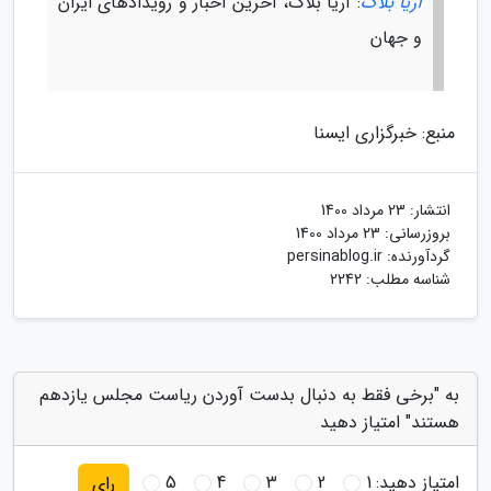
آریا بلاگ
: آریا بلاگ، آخرین اخبار و رویدادهای ایران
و جهان
منبع: خبرگزاری ایسنا
انتشار:
23 مرداد 1400
بروزرسانی:
23 مرداد 1400
گردآورنده:
persinablog.ir
شناسه مطلب: 2242
به "برخی فقط به دنبال بدست آوردن ریاست مجلس یازدهم
هستند" امتیاز دهید
امتیاز دهید:
1
2
3
4
5
رای