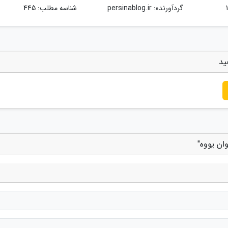
گردآورنده:
persinablog.ir
شناسه مطلب: 445
ید
ان یووه"