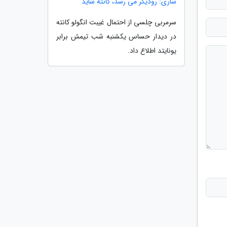
ساری: رودیگر می رسد، کانته شاید
سرمربی چلسی از احتمال غیبت انگولو کانته
در دیدار حساس یکشنبه شب تیمش برابر
یونایتد اطلاع داد.