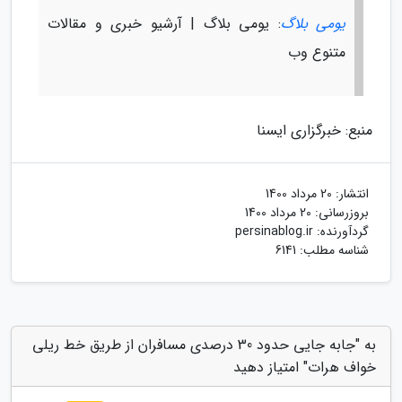
یومی بلاگ
: یومی بلاگ | آرشیو خبری و مقالات
متنوع وب
منبع: خبرگزاری ایسنا
انتشار:
20 مرداد 1400
بروزرسانی:
20 مرداد 1400
گردآورنده:
persinablog.ir
شناسه مطلب: 6141
به "جابه جایی حدود 30 درصدی مسافران از طریق خط ریلی
خواف هرات" امتیاز دهید