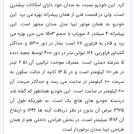
کرد. این خودرو نسبت به سدان خود دارای امکانات بیشتری
است، ولی در قسمت فنی از همان پیشرانه بهره می برد. این
خودرو به همان موتور تیبا مدل سدان مجهز است. این
پیشرانه 4 سیلندر 8 سوپاپ با حجم 1503 سی سی بهره می
برد و قادر به فراوری 87 اسب بخار در دور 5300 و حداکثر
گشتاور فراوریی 128 نیوتن متر در دور 4000 توسط جعبه دنده
5 سرعته دستی است. مصرف سوخت ترکیبی آن 6.51 لیتر
در هر 100 کیلومتر است و در 13.5 ثانیه از حالت سکون به
سرعت 100 کیلومتر در ساعت می رسد و حداکثر سرعت آن
200 کیلومتر در ساعت است. این خودرو همانطور که گفته شد
دردسته خودرو های هاچ بک است، به طوریکه طول آن
3925 عرض آن بدون در نظر دریافت آینه ها 1642 و ارتفاع
آن 1484 میلیمتر است، در بخش طراحی داخلی هم از همان
طراحی تیبا سدان برخوردار است.