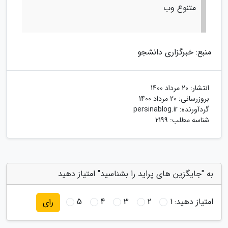
متنوع وب
منبع: خبرگزاری دانشجو
انتشار:
20 مرداد 1400
بروزرسانی:
20 مرداد 1400
گردآورنده:
persinablog.ir
شناسه مطلب: 2199
به "جایگزین های پراید را بشناسید" امتیاز دهید
امتیاز دهید:
1
2
3
4
5
رای