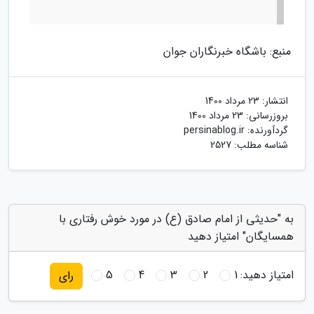
منبع: باشگاه خبرنگاران جوان
انتشار:
23 مرداد 1400
بروزرسانی:
23 مرداد 1400
گردآورنده:
persinablog.ir
شناسه مطلب: 2527
به "حدیثی از امام صادق (ع) در مورد خوش رفتاری با
همسایگان" امتیاز دهید
امتیاز دهید:
1
2
3
4
5
رای