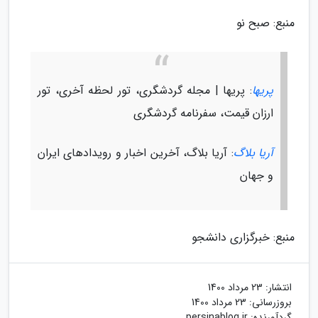
منبع: صبح نو
پریها
: پریها | مجله گردشگری، تور لحظه آخری، تور
ارزان قیمت، سفرنامه گردشگری
آریا بلاگ
: آریا بلاگ، آخرین اخبار و رویدادهای ایران
و جهان
منبع: خبرگزاری دانشجو
انتشار:
23 مرداد 1400
بروزرسانی:
23 مرداد 1400
گردآورنده:
persinablog.ir