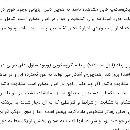
یکروسکوپ قابل مشاهده باشد به همین دلیل ارزیابی وجود خون در اد
زمایشات مورد استفاده برای تشخیص خون در ادرار ممکن است شامل س
سیستوسکوپی، سونوگرافی، IVP، MRI، کشت ادرار و سیتولوژی ادرار گردد و تشخیص و مدیریت علت وجود خ
 و زیاد (قابل مشاهده) و یا میکروسکوپی (وجود سلول های خونی در اد
د) بروز کند. هماچوری آشکار می تواند به طور گسترده ای و در ظاهر،
متفاوت باشد. اگر چه مقدار خون در ادرار ممکن است متفاوت باشد، 
 نمایند یکسان هستند و احتیاج به از آزمایشات تشخیصی و یا ارزی
شکار، با شکایت از شرایط و شرایطی که به آن دچار شدند به پزشک 
ی اصلی زودتر تشخیص داده گردد بیشتر است. اما از سوی دیگر، افرادی
 خواهند بود و شرایط آنها اغلب به عنوان بخشی از یک معاینه دوره