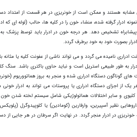
مشابه هستند و ممکن است از خونریزی در هر قسمت از امتداد دست
ونه ادرار گرفته شده، منشاء خون را در کلیه ها، حالب (لوله ای که ادرا
 یا پیشابراه تشخیص دهد. هر درجه خون در ادرار باید توسط پزشک به 
درار بصورت خود به خود برطرف گردد.
ت ادراری نامیده می گردد و می تواند ناشی از عفونت کلیه یا مثانه ب
ار به طور طبیعی استریل است و نباید حاوی باکتری باشد. سنگ کلی
ای گوناگون دستگاه ادراری شده و منجر به بروز هماتووریوم (خونری
یک از اجزای دستگاه ادراری یا پروستات می تواند به ادرار خونی م
 کلیوی و سایر اختلالات هماتولوژیکی شامل سیستم لخته شدن خون 
اروهایی نظیر آسپیرین، وارفارین (کومادین) یا کلوپیدوگرل (پلویکس)
نریزی در ادرار منجر گردد. در نهایت اگر سرطان در هر جایی از دست