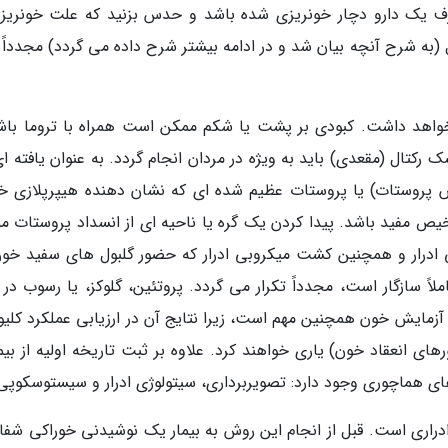
ف یک دارو دچار خونریزی شده باشد و حدس بزنید که علت خونریزی
به شرح آنچه بیان شد و در ادامه بیشتر شرح داده می گردد) مجدداً ب
 خواهد داشت. کبودی بر پشت یا شکم ممکن است همراه با تروما باش
 رکتال (مقعدی) باید به ویژه در مردان انجام گردد. به عنوان یافته ا
س پروستات) یا پروستات عظیم شده ای که نشان دهنده هیپرپلازی 
 برای تشخیص مفید باشد. پیدا کردن یک گره یا ناحیه ای از انسداد پروستات 
درار و همچنین کشت میکروبی ادرار که حضور گلبول های سفید خون
ً سازگار است، مجدداً تکرار می گردد. پروتئین، گلوکز، یا رسوب در ا
 آزمایش خون همچنین مهم است، زیرا نتایج آن در ارزیابی عملکرد کلیو
ی انعقاد خون) یاری خواهند کرد. علاوه بر ثبت تاریخه اولیه از بیما
 های هماچوری وجود دارد: تصویربرداری، سیتولوژی ادرار و سیستوسکوپی
اری است. قبل از انجام این روش به بیمار یک نوشیدنی خوراکی شفا