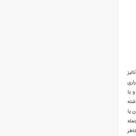
الیز
اری
 یا
اشته
ن یا
مله
اطر