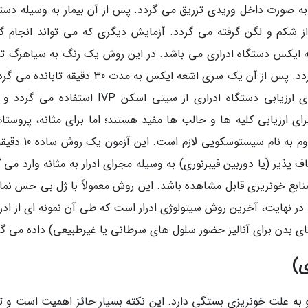
 صورت داخل وریدی تزریق می گردد. پس از آن بیمار به وسیله دستگ
شکم و لگن گرفته می گردد. آزمایش دیگری که می تواند انجام گر
ه نوعی ارزیابی اشعه ایکس دستگاه ادراری می باشد. در این روش یک رنگ به سیاهرگ ت
می گردد تا این ماده توسط دستگاه ادراری فیلتر گردد. پس از آن یک سری اشعه ایکس به مدت 30 دقیقه 
ناهنجاری های احتمالی را نمایان کند. معمولاً برای ارزیابی دستگاه ادراری از سیتی اسکن IVP استف
ی ارزیابی کلیه ها و حالب ها مفید هستند؛ اما برای مثانه، پروستات
مجرای ادرارمناسب نیست. بنابراین انجام معاینه دوم به نام سیستو
پذیر (یا دوربین فیبرنوری) به وسیله مجرای ادرار به مثانه وارد می 
نابع خونریزی قابل مشاهده باشد. این روش معمولاً با ژل بی حس نمای
ر نهایت، آخرین روش سیتولوژی ادرار است که طی آن نمونه ای از ادرار
دن برای آنالیز حضور سلول های سرطانی یا غیرطبیعی) داده می گر
ی)
به علت خونریزی بستگی دارد. این نکته بسیار حائز اهمیت است و ت