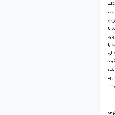
اه،
دد،
زریق
تابانده می گردد تا
اده می گردد و باید
 یا
سکوپی لازم است. این آزمون یک روش ساده 10 دقیقه ای
گردد
نده
 به
دد.
وجه