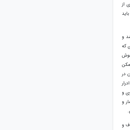
 از
اید
د و
ی که
خوش
ممکن
 در
درار
ی و
ر و
.
ف و