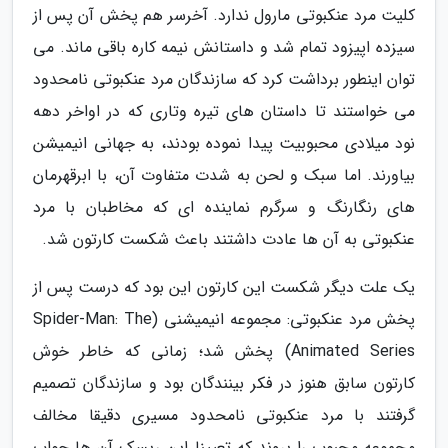
کلیت مرد عنکبوتی مارول ندارد. آخرسر هم پخش آن پس از
سیزده اپیزود تمام شد و داستانش نیمه کاره باقی ماند. می
توان اینطور برداشت کرد که سازندگان مرد عنکبوتی نامحدود
می خواستند تا داستان های تیره وتاری که در اواخر دهه
نود میلادی محبوبیت پیدا نموده بودند، به جهانی انیمیشن
بیاورند. اما سبک و لحن به شدت متفاوت آن، با ابرقهرمان
های رنگارنگ و سرگرم نماینده ای که مخاطبان با مرد
عنکبوتی به آن ها عادت داشتند باعث شکست کارتون شد.
یک علت دیگر شکست این کارتون این بود که درست پس از
پخش مرد عنکبوتی: مجموعه انیمیشنی (Spider-Man: The
Animated Series) پخش شد؛ زمانی که خاطر خوش
کارتون سابق هنوز در فکر بینندگان بود و سازندگان تصمیم
گرفتند با مرد عنکبوتی نامحدود مسیری دقیقا مخالف
مجموعه محبوب را بروند که تعیینا این ریسک آن ها جواب