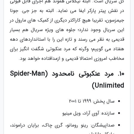
کل سریال است. البته نیکلاس هموند هم اجرای قابل قبولی
در نقش پیتر پارکر ایفا می نماید. البته به جز جی. جونا
جیمزسون، تقریبا هیچ کاراکتر دیگری از کمیک های مارول در
این سریال وجود ندارد؛ جلوه های ویژه سریال هم بسیار
قدیمی به نظر می رسند و تازه این را با استانداردهای دهه
هفتاد می گوییم؛ وگرنه که مرد عنکبوتی شگفت انگیز برای
مخاطب امروزی احتمالا قدیمی و ازمدافتاده خواهد بود.
10. مرد عنکبوتی نامحدود (Spider-Man
Unlimited)
سال پخش: 1999 تا 2001
سازنده: آوی آراد، ویل مینیو
صداپیشگان: رینو رومانو، گری چاک، برایان دراموند،