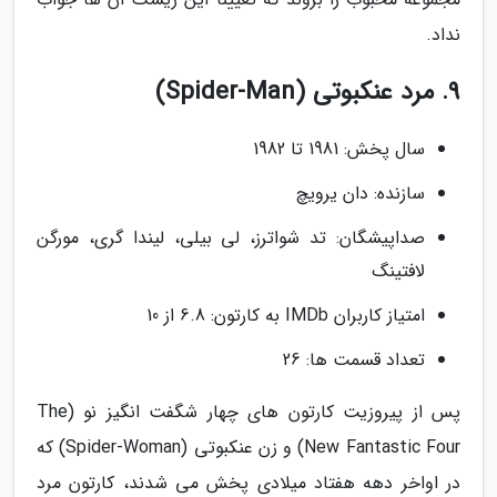
نداد.
9. مرد عنکبوتی (Spider-Man)
سال پخش: 1981 تا 1982
سازنده: دان یرویچ
صداپیشگان: تد شواترز، لی بیلی، لیندا گری، مورگن
لافتینگ
امتیاز کاربران IMDb به کارتون: 6.8 از 10
تعداد قسمت ها: 26
پس از پیروزیت کارتون های چهار شگفت انگیز نو (The
New Fantastic Four) و زن عنکبوتی (Spider-Woman) که
در اواخر دهه هفتاد میلادی پخش می شدند، کارتون مرد