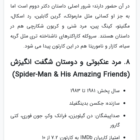
در آن حضور دارند؛ شرور اصلی داستان دکتر دووم است اما
به جز او کسانی مثل مارمولک، گرین گابلین، رد اسکال،
مگنیتو، کینگ پین، مرد شنی و کریون شکارچی هم در
داستان هستند. سروکله کاراکترهای ناشناخته تری مثل گربه
سیاه، کازار و ناموریتا هم در این کارتون پیدا می شود.
8. مرد عنکبوتی و دوستان شگفت انگیزش
(Spider-Man & His Amazing Friends)
سال پخش: 1981 تا 1983
سازنده: جکسن بدینگفیلد
صداپیشگان: دن گیلویزن، فرانک وکر، جون فوری، کتی
گارور
امتیاز کاربران IMDb به کارتون: 7.2 از 10