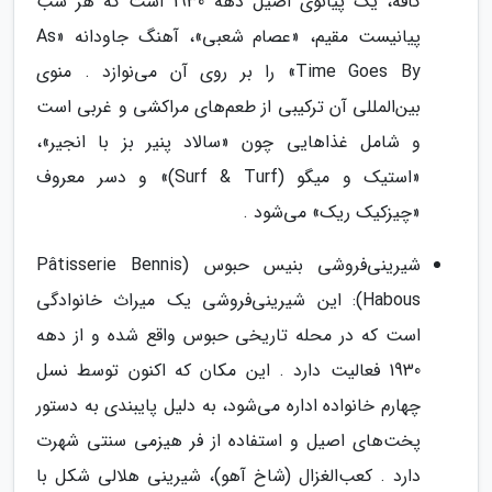
کافه، یک پیانوی اصیل دهه 1930 است که هر شب
پیانیست مقیم، «عصام شعبی»، آهنگ جاودانه «As
Time Goes By» را بر روی آن می‌نوازد . منوی
بین‌المللی آن ترکیبی از طعم‌های مراکشی و غربی است
و شامل غذاهایی چون «سالاد پنیر بز با انجیر»،
«استیک و میگو (Surf & Turf)» و دسر معروف
«چیزکیک ریک» می‌شود .
شیرینی‌فروشی بنیس حبوس (Pâtisserie Bennis
Habous): این شیرینی‌فروشی یک میراث خانوادگی
است که در محله تاریخی حبوس واقع شده و از دهه
1930 فعالیت دارد . این مکان که اکنون توسط نسل
چهارم خانواده اداره می‌شود، به دلیل پایبندی به دستور
پخت‌های اصیل و استفاده از فر هیزمی سنتی شهرت
دارد . کعب‌الغزال (شاخ آهو)، شیرینی هلالی شکل با