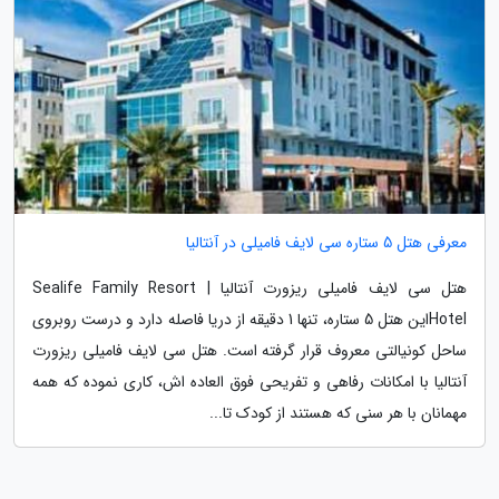
معرفی هتل 5 ستاره سی لایف فامیلی در آنتالیا
هتل سی لایف فامیلی ریزورت آنتالیا | Sealife Family Resort
Hotelاین هتل 5 ستاره، تنها 1 دقیقه از دریا فاصله دارد و درست روبروی
ساحل کونیالتی معروف قرار گرفته است. هتل سی لایف فامیلی ریزورت
آنتالیا با امکانات رفاهی و تفریحی فوق العاده اش، کاری نموده که همه
مهمانان با هر سنی که هستند از کودک تا...