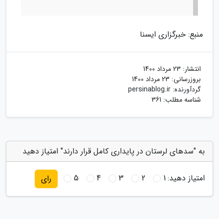
منبع: خبرگزاری ایسنا
انتشار:
23 مرداد 1400
بروزرسانی:
23 مرداد 1400
گردآورنده:
persinablog.ir
شناسه مطلب: 361
به "سدهای لرستان در پایداری کامل قرار دارند" امتیاز دهید
امتیاز دهید:
1
2
3
4
5
رای