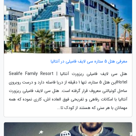
معرفی هتل 5 ستاره سی لایف فامیلی در آنتالیا
هتل سی لایف فامیلی ریزورت آنتالیا | Sealife Family Resort
Hotelاین هتل 5 ستاره، تنها 1 دقیقه از دریا فاصله دارد و درست روبروی
ساحل کونیالتی معروف قرار گرفته است. هتل سی لایف فامیلی ریزورت
آنتالیا با امکانات رفاهی و تفریحی فوق العاده اش، کاری نموده که همه
مهمانان با هر سنی که هستند از کودک تا...