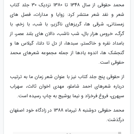
محمد حقوقی از سال 1348 تا 1380 نزدیک 30 جلد کتاب
شعر و نقد شعر منتشر کرد: زوایا و مدارات، فصل های
زمستانی، شرقی ها، گریزهای ناگزیر، با شب، با زخم، با
گرگ، خروس هزار بال، شب ناشب، دالان های بلند عصر، از
بامداد نقره و خاکستر، سبدها، از دل تا دلتا، گیلاس ها و
گنجشک ها، اندوه یادها از جمله مجموعه شعرهای محمد
حقوقی است.
از حقوقی پنج جلد کتاب نیز با عنوان شعر زمان ما به ترتیب
درباره شعرهای احمد شاملو، مهدی اخوان ثالث، سهراب
سپهری، فروغ فرخزاد و نیما یوشیج به چاپ رسیده است.
محمد حقوقی دوشنبه 8 تیرماه 1388 در زادگاه خود اصفهان
درگذشت.