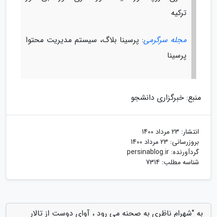
ترکیه
مجله سرگرمی
: پرسینا بلاگ، سیستم مدیریت محتوا
پرسینا
منبع: خبرگزاری دانشجو
انتشار:
23 مرداد 1400
بروزرسانی:
23 مرداد 1400
گردآورنده:
persinablog.ir
شناسه مطلب: 7314
به "شهرام ناظری به صحنه می رود ، آوای دوست از تالار