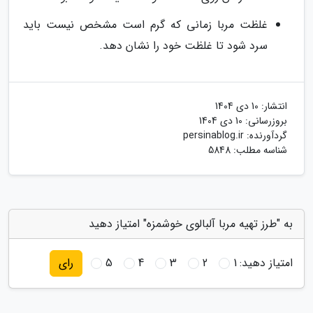
غلظت مربا زمانی که گرم است مشخص نیست باید
سرد شود تا غلظت خود را نشان دهد.
انتشار:
10 دی 1404
بروزرسانی:
10 دی 1404
گردآورنده:
persinablog.ir
شناسه مطلب: 5848
به "طرز تهیه مربا آلبالوی خوشمزه" امتیاز دهید
امتیاز دهید:
1
2
3
4
5
رای