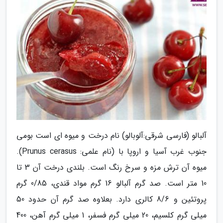
آلبالو (فارسی شرقی:آلوبالو) نام درخت و میوه ای است بومی
جنوب غرب آسیا و اروپا با (نام علمی: Prunus cerasus).
میوه آن ترش مزه و سرخ رنگ است. بلندی درخت آن 3 تا
10 متر است. صد گرم آلبالو 16 گرم مواد قندی، 0/85 گرم
پروتئین و 8/6 کالری دارد. بعلاوه صد گرم آن حدود 50
میلی گرم کلسیم، 20 میلی گرم فسفر، 1 میلی گرم آهن، 400