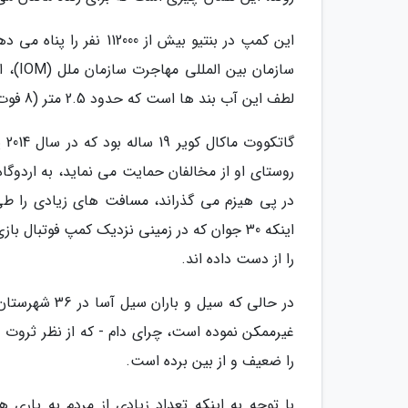
این کمپ در بنتیو بیش از
سازما
لطف این آب بند ها است که حدود 2.5 متر (8 فوت 2 اینچ) ارتفاع دارند و به وسیله گروه های بشردوستانه ساخته شده اند.
گا
در پی هیزم می گذراند، مسافت های زیادی را طی م
اینکه 30 جوان که در زمینی نزدیک کمپ فوتبا
را از دست داده اند.
غیرممکن نموده است، چرای دام - که از نظر ثروت و
را ضعیف و از بین برده است.
با توجه به اینکه تعداد زیادی از مردم به یاری 