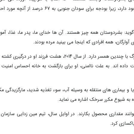
احساس وحشت در میان ساکنان کمپ در بنتیو وجود دارد، زیرا بودجه برای سودان جنوبی به 67 درصد از
 ساکنان 80 ساله کمپ می گوید: بشردوستان همه چیز هستند. آن ها خدای ما، پدر ما، غذا، آ
وارگان، همه افرادی که اینجا می بینید مرده بودند.
او به عنوان یک رهبر سنتی برجسته، خانواده ای بزرگ با چندین همسر دارد. از سال 2014، هشت فرزند او در در
ا از دست داده اند. به علت ناامنی، او برای بازگشت به خانه احساس امنیت
ریا و بیماری های منتقله به وسیله آب، سوء تغذیه شدید، مارگزیدگی مک
ه به شیوع مکرر سرخک اشاره می نماید.
توانند مقداری محصول بکارند. در اوایل سال، تیم مین زدایی سازمان 