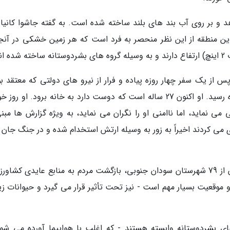
 112000 نفر را پناه می دهد و بر روی آب بند های بلند ساخته شده است. به گفته جاشوا کانیار
ن بین المللی مهاجرت سازمان ملل (IOM)، این منطقه از این نظر منحصر به فرد است که هر زمین خشکی در آ
تکووت ماکال کویر 19 ساله بود که در سال 2014 پس از یک سفر چهار روزه پیاده و فرار از نیرو های دولتی که معتقد
روستای او از مخالفان حمایت می نماید، به اردوگاه رسید. او اکنون 27 ساله است که دوست دارد به خانه برود. او ر
ی نماید، اما ناامنی او را نگران می نماید، به ویژه گزارش ها مبنی
ل بازی می کردند اخیراً به زور به وسیله ارتش استخدام شده و در جنگ جان
در حالی که سیل و باران سیل آسا در 36 شهرستان از 79 شهرستان سودان جنوبی، بازگشت مردم به منابع عایدی کشا
 موقعیت بسیار مهم است - نیز تحت تأثیر قرار می گیرد و حیوانات زی
های بشردوستانه وابسته هستند - که اغلب با هواپیما آورده می شون