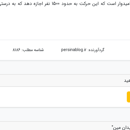
این خبر با جشن هایی همراه بود و سازمان ملل امیدوار است که این حرکت به حدود 1500 نفر اجازه دهد 
گردآورنده:
persinablog.ir
شناسه مطلب: 8186
هید
دان مین"