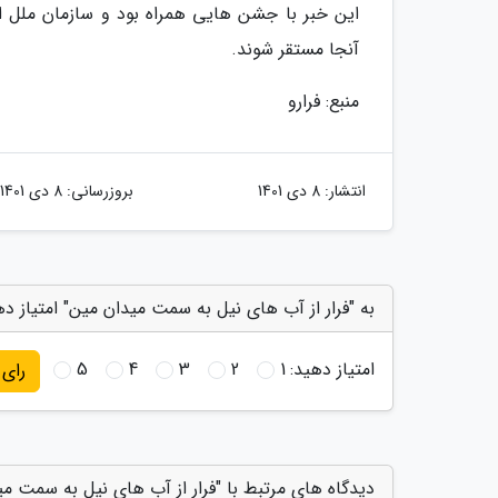
آنجا مستقر شوند.
منبع: فرارو
انتشار:
8 دی 1401
بروزرسانی:
8 دی 1401
به "فرار از آب های نیل به سمت میدان مین" امتیاز د
امتیاز دهید:
1
2
3
4
5
رای
دیدگاه های مرتبط با "فرار از آب های نیل به سمت می