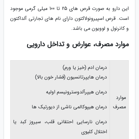
این دارو به صورت قرص های 25 تا 100 میلی گرمی موجود
است. قرص اسپیرونولاکتون دارای نام های تجارتی آلداکتون
و کانرنول و لوویون می باشد.
موارد مصرف، عوارض و تداخل دارویی
درمان ادم (خیز یا ورم)
درمان هایپرتانسیون (فشار خون بالا)
درمان هیپرآلدوسترونیسم اولیه
موارد
مصرف
درمان هیپوکالمی ناشی از دیورتیک ها
درمان نارسایی احتقانی قلب، سیروز کبد یا
اختلال کلیوی