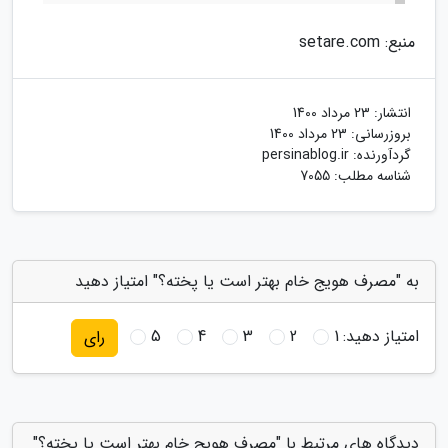
منبع: setare.com
انتشار:
23 مرداد 1400
بروزرسانی:
23 مرداد 1400
گردآورنده:
persinablog.ir
شناسه مطلب: 7055
به "مصرف هویج خام بهتر است یا پخته؟" امتیاز دهید
امتیاز دهید:
1
2
3
4
5
رای
دیدگاه های مرتبط با "مصرف هویج خام بهتر است یا پخته؟"