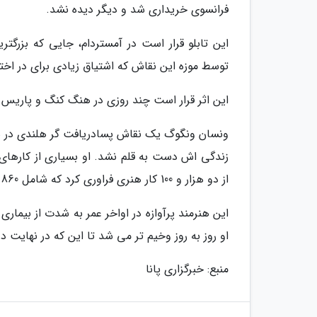
فرانسوی خریداری شد و دیگر دیده نشد.
این تابلو قرار است در آمستردام، جایی که بزرگت
توسط موزه این نقاش که اشتیاق زیادی برای در اختیار
این اثر قرار است چند روزی در هنگ کنگ و پاریس ن
ونسان ونگوگ یک نقاش پسادریافت گر هلندی در سده
زندگی اش دست به قلم نشد. او بسیاری از کارها
از دو هزار و 100 کار هنری فراوری کرد که شامل 860 نقاشی رنگ روغن و بیش از 1٬300 نقاشی با آبرنگ، طراحی و چاپ هستند.
این هنرمند پرآوازه در اواخر عمر به شدت از بیمار
او روز به روز وخیم تر می شد تا این که در نهایت در 37 سالگی به زندگی خود انتها دا
منبع: خبرگزاری پانا