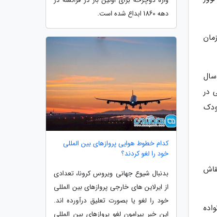
واژه دوچرخه برای اولین بار در فرانسه در
دهه 1860 ابداع شده است.
س و هم زمان
سال
 در
ودک
کدام خطوط هوایی پروازهای بین المللی
خود را لغو کردند؟
قاش
بدنبال شیوع جهانی ویروس کرونا، تعدادی
از ایرلاین های خارجی پروازهای بین المللی
خود را لغو یا بصورت تعلیق درآورده اند.
سال 1920 توسط یک خانواده
این خبر پیرامون لغو پروازهای بین المللی