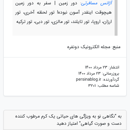
آژانس مسافرتی
: دور زمین | سفر به دور زمین
هیچوقت اینقدر آسون نبوده! تور لحظه آخری، تور
ارزان، اروپا، تور تایلند، تور مالزی، تور دبی، تور ترکیه
منبع: مجله الکترونیک دونفره
انتشار:
23 مرداد 1400
بروزرسانی:
23 مرداد 1400
گردآورنده:
persinablog.ir
شناسه مطلب: 3201
به "نگاهی نو به ویژگی های حیاتی یک کرم مرطوب کننده
دست و صورت گیاهی" امتیاز دهید