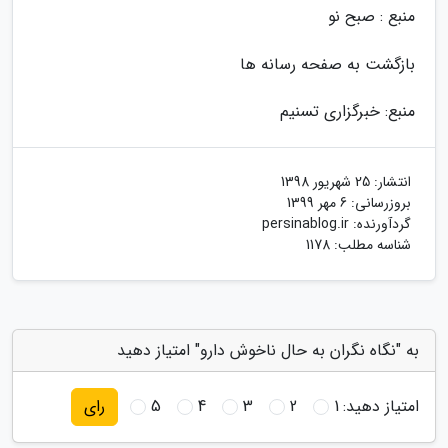
منبع : صبح نو
بازگشت به صفحه رسانه ها
منبع: خبرگزاری تسنیم
انتشار:
25 شهریور 1398
بروزرسانی:
6 مهر 1399
گردآورنده:
persinablog.ir
شناسه مطلب: 1178
به "نگاه نگران به حال ناخوش دارو" امتیاز دهید
امتیاز دهید:
1
2
3
4
5
رای