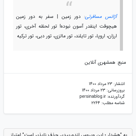
آژانس مسافرتی
: دور زمین | سفر به دور زمین
هیچوقت اینقدر آسون نبوده! تور لحظه آخری، تور
ارزان، اروپا، تور تایلند، تور مالزی، تور دبی، تور ترکیه
منبع: همشهری آنلاین
انتشار:
23 مرداد 1400
بروزرسانی:
23 مرداد 1400
گردآورنده:
persinablog.ir
شناسه مطلب: 2264
به "هشدار ؛ این ویروس اندورییدی حذف ناپذیر است" امتیاز