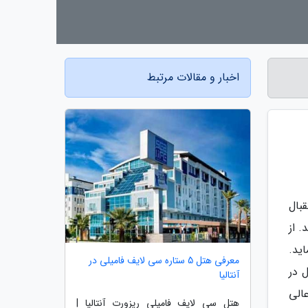
اخبار و مقالات مرتبط
بال
 از
ید.
معرفی هتل 5 ستاره سی لایف فامیلی در
 در
آنتالیا
الی
هتل سی لایف فامیلی ریزورت آنتالیا |