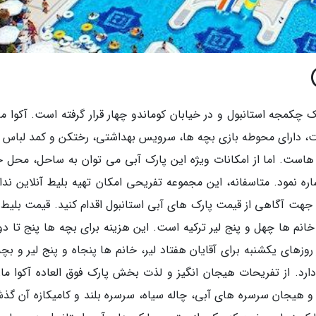
 چکمجه استانبول و در خیابان کوماندو چهار قرار گرفته است. آکوا ما
ت، دارای محوطه بازی بچه ها، سرویس بهداشتی، رختکن و کمد لباس ب
ه هاست. اما از امکانات ویژه این پارک آبی می توان به ساحل، محل ح
ره نمود. متاسفانه، این مجموعه تفریحی امکان تهیه بلیط آنلاین ندار
جهت آگاهی از قیمت پارک های آبی استانبول اقدام کنید. قیمت بلیط آ
انم ها چهل و پنج لیر ترکیه است. این هزینه برای بچه ها پنج تا دوا
زهای یکشنبه برای آقایان هفتاد لیر، خانم ها پنجاه و پنج لیر و بچه
د. از تفریحات هیجان انگیز و لذت بخش پارک فوق العاده آکوا مار
و هیجان سرسره های آبی، چاله سیاه، سرسره بلند و کامیکازه آن گذ