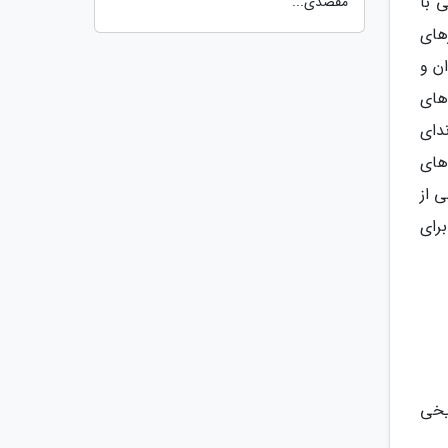
 با
مقصدی...
های
ن و
های
دای
های
 از
رای
یخی