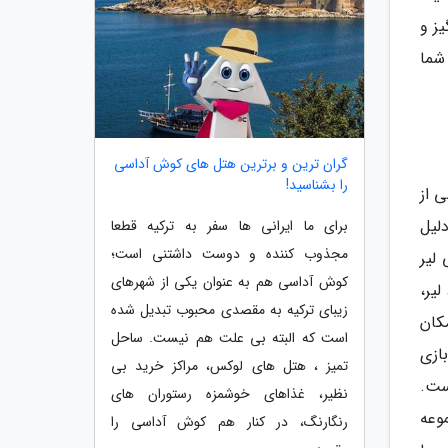
ز و
سره وایکینگ (Viking) است که شما
گران ترین و برترین هتل های کوش آداسی
را بشناسید!
ی از
لیل
برای ما ایرانی ها سفر به ترکیه قطعا
مجذوب کننده و دوست داشتنی است؛
لیر
کوش آداسی هم به عنوان یکی از شهرهای
لیر،
زیبای ترکیه به مقصدی محبوب تبدیل شده
کان
است که البته بی علت هم نیست. ساحل
ازی
تمیز ، هتل های لوکس، مراکز خرید بی
ست.
نظیر، غذاهای خوشمزه رستوران های
وعه
رنگارنگ، در کنار هم کوش آداسی را