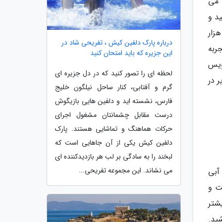
 می
د و
زار
درباره پارک دلفین کیش ، تفریحی شاد در
ربه
این جزیره که باید امتحان کنید
ویس
لحظه ای را تصور کنید که در دل جزیره ای
 در
گرم و آفتابی، کنار ساحل نیلگون خلیج
فارس، نشسته اید و دلفین هایی بازیگوش
درست مقابل چشمانتان مشغول اجرای
حرکات هماهنگ و تماشایی هستند. پارک
دلفین کیش یکی از آن جاهایی است که
لبخند را به سادگی بر لب هر بازدیدکننده ای
می نشاند. این مجموعه تفریحی...
آبی
ت و
شتر
ید.