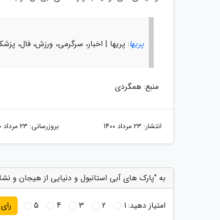
پریها
: پریها | اخبار، سرگرمی، ورزش، فال، پزش
منبع: همگردی
انتشار:
23 مرداد 1400
بروزرسانی:
23 مرداد 1400
به "پارک های آبی استانبول و دنیایی از هیجان و نشا
امتیاز دهید:
1
2
3
4
5
رای