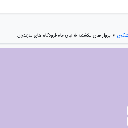
شگری
»
پرواز های یکشنبه 5 آبان ماه فرودگاه های مازندران