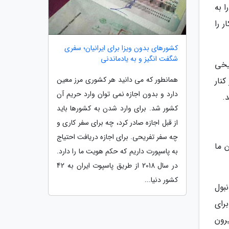
 به
 را
کشورهای بدون ویزا برای ایرانیان؛ سفری
شگفت انگیز و به یادماندنی
191، افتتاح کرد؛ تاریخی
همانطور که می دانید هر کشوری مرز معین
دست گرفت و در کنار
دارد و بدون اجازه نمی توان وارد حریم آن
کشور شد. برای وارد شدن به کشورها باید
از قبل اجازه صادر کرد، چه برای سفر کاری و
چه سفر تفریحی. برای اجازه دریافت احتیاج
 ما
به پاسپورت داریم که حکم هویت ما را دارد.
در سال 2018 از طریق پاسپوت ایران به 42
کشور دنیا...
بول
رای
رون