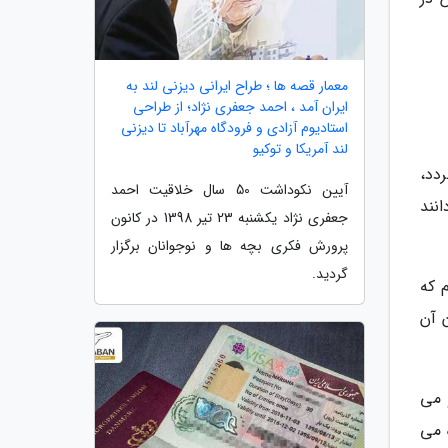
معمار قصه ها ؛ طراح ایرانی دیزنی لند به
ایران آمد ، احمد جعفری نژاد؛ از طراحی
استادیوم آزادی و فرودگاه مهرآباد تا دیزنی
لند آمریکا و توکیو
ردد،
آیین نکوداشت 50 سال خلاقیت احمد
نند
جعفری نژاد یکشنبه 23 تیر 1398 در کانون
پرورش فکری بچه ها و نوجوانان برگزار
گردید.
م که
 2018 به چند ساختمان آن
 می
ورده می