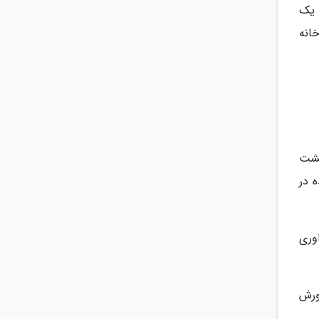
 یک
خانه
گشت
 در
وری
ورش