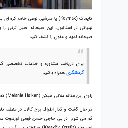
کایماک (Kaymak) یا سرشیر، نوعی خامه
لبنیاتی در استانبول، این صبحانه اصیل ترکی را 
صبحانه لذیذ و مقوی را کشف کنید.
برای دریافت مشاوره و خدمات تخصصی گرد
گردشگری
همراه باشید.
راوی این مقاله ملانی هیکن (Melanie Haiken) که در سفر شخصی به استانبول، خوردن کایماک را تجربه نموده است.
در حال گشت و گذار اطراف برج گالاتا در منطقه ت
اوزسوت (Karaköy Özsüt) شن