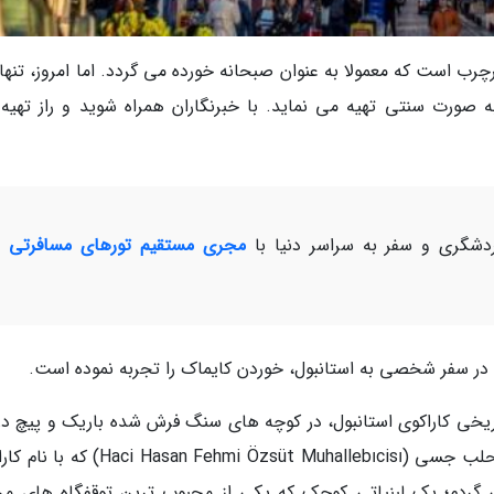
 کره ای پرچرب است که معمولا به عنوان صبحانه خورده می گردد. اما امروز، تنه
به صورت سنتی تهیه می نماید. با خبرنگاران همراه شوید و راز تهیه 
شگری و سفر به سراسر دنیا با
مجری مستقیم تورهای مسافرتی و
اریخی کاراکوی استانبول، در کوچه های سنگ فرش شده باریک و پیچ در
گم می شوم. در پی حاجی حسن فهمی اوزسوت محلب جسی (Hasan Fehmi Özsüt Muhallebıcisı
اخته می گردد، می گردم؛ یک لبنیاتی کوچک که یکی از محبوب ترین توقفگاه های م