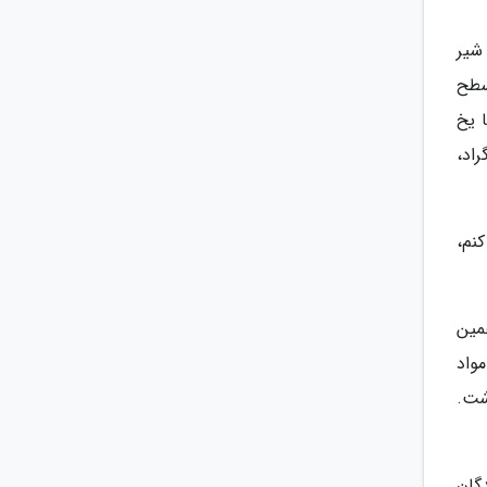
شیر
سطح
 یخ
 زیر 85 درجه سانتی گراد،
نم،
همین
واد
شتر از 24 ساعت نگه داشت.
گان