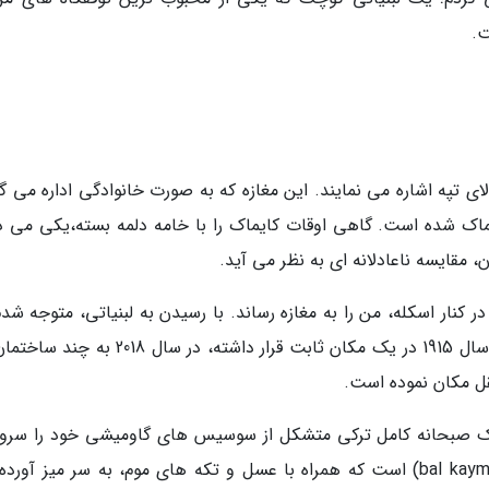
ت.
لای تپه اشاره می نمایند. این مغازه که به صورت خانوادگی اداره می گ
ماک شده است. گاهی اوقات کایماک را با خامه دلمه بسته،یکی می دا
، مقایسه ناعادلانه ای به نظر می آید.
ر کنار اسکله، من را به مغازه رساند. با رسیدن به لبنیاتی، متوجه شد
چرا اینجا را پیدا نمی کردم. کاراکوی اوزسوت که از سال 1915 در یک مکان ثابت قرار داشته، در سال
قل مکان نموده است.
 یک صبحانه کامل ترکی متشکل از سوسیس های گاومیشی خود را سرو
نماید؛ اما غذای اصلی این مغازه، بال کایماک (bal kaymak) است که همراه با عسل و تکه های موم، به سر میز آ