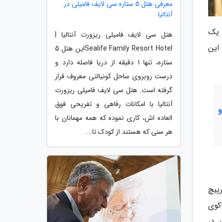
معرفی هتل 5 ستاره سی لایف فامیلی در
آنتالیا
ا یک
هتل سی لایف فامیلی ریزورت آنتالیا |
این
Sealife Family Resort Hotelاین هتل 5
ستاره، تنها 1 دقیقه از دریا فاصله دارد و
درست روبروی ساحل کونیالتی معروف قرار
گرفته است. هتل سی لایف فامیلی ریزورت
آنتالیا با امکانات رفاهی و تفریحی فوق
العاده اش، کاری نموده که همه مهمانان با
هر سنی که هستند از کودک تا...
پیچ
Haci ) که با نام کاراکوی
ن در