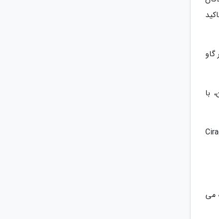
کید
 گاو
 با
 کمپینسکی (Ciragan Palace
ته می