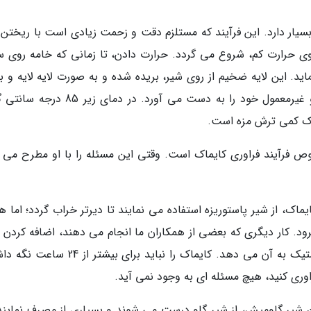
سیار دارد. این فرآیند که مستلزم دقت و زحمت زیادی است با ریختن 
روی حرارت کم، شروع می گردد. حرارت دادن، تا زمانی که خامه روی 
ید. این لایه ضخیم از روی شیر، بریده شده و به صورت لایه لایه و با
خنک می گردد. در این مرحله، کایماک بافت لیز و غیرمعمول خود را به دست می آورد. در دمای
ماک کمی ترش مزه است.
 فرآیند فراوری کایماک است. وقتی این مسئله را با او مطرح می ک
ماک، از شیر پاستوریزه استفاده می نمایند تا دیرتر خراب گردد؛ اما 
ود. کار دیگری که بعضی از همکاران ما انجام می دهند، اضافه کردن م
نگهدارنده به کایماک است که طعمی شبیه به پلاستیک به آن می دهد. کایماک را نباید برای بی
اوری کنید، هیچ مسئله ای به وجود نمی آید.
ودن شیر گاومیش، از شیر گاو درست می شوند و بسیاری از مصرف نمایند