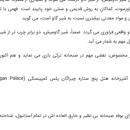
وی اوزسوت، کماکان به روش قدیمی و سنتی خود پایبند است. فهمی با تا
ین و مواد معدنی بیشتری نسبت به شیر گاو است، می گوید:
 واقعی فراوری می گردد. ضمناً، شیر گاومیش، دو برابر چرب تر از شیر
 مهم به شمار می آید.
 مخصوص، نقشی مهم در صبحانه ترکی بازی می نماید و هم اکنون،
سرآشپز سزای اردوغان (Sezai Erdogan) که در آشپزخانه هتل پنج ستاره چیراگان پلس
نسکی، 28 سال است که برای بوفه صبحانه بی نظیر و خارق العاده اش در تمام استانبول، شناخ