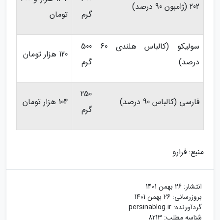
202 (ژامبون 90 درصد)
گرم
تومان
سولیکو (کالباس هلندی 60
500
120 هزار تومان
درصد)
گرم
250
فارسی (کالباس 90 درصد)
104 هزار تومان
گرم
منبع: فرارو
انتشار:
26 بهمن 1401
بروزرسانی:
26 بهمن 1401
گردآورنده:
persinablog.ir
شناسه مطلب: 8213