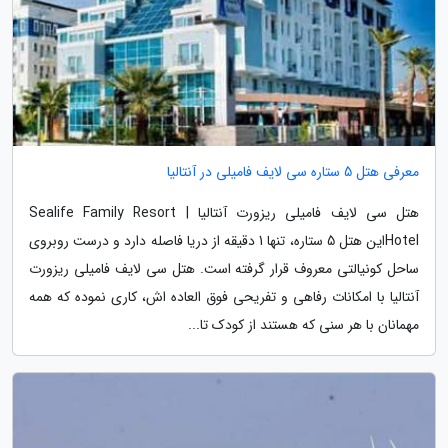
معرفی هتل 5 ستاره سی لایف فامیلی در آنتالیا
هتل سی لایف فامیلی ریزورت آنتالیا | Sealife Family Resort
Hotelاین هتل 5 ستاره، تنها 1 دقیقه از دریا فاصله دارد و درست روبروی
ساحل کونیالتی معروف قرار گرفته است. هتل سی لایف فامیلی ریزورت
آنتالیا با امکانات رفاهی و تفریحی فوق العاده اش، کاری نموده که همه
مهمانان با هر سنی که هستند از کودک تا...