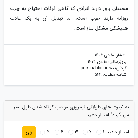
محققان باور دارند افرادی که گاهی اوقات احتیاج به چرت
روزانه دارند خوب است، اما تبدیل آن به یک عادت
همیشگی مشکل ساز است.
انتشار:
10 دی 1404
بروزرسانی:
10 دی 1404
گردآورنده:
persinablog.ir
شناسه مطلب: 5211
به "چرت های طولانی نیمروزی موجب کوتاه شدن طول عمر
می گردد" امتیاز دهید
امتیاز دهید:
1
2
3
4
5
رای