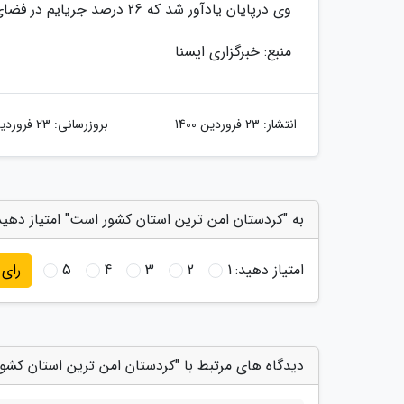
وی درپایان یادآور شد که 26 درصد جریایم در فضای مجازی کاهش یافته است.
منبع: خبرگزاری ایسنا
انتشار:
23 فروردین 1400
بروزرسانی:
23 فروردین 1400
به "کردستان امن ترین استان کشور است" امتیاز دهید
امتیاز دهید:
1
2
3
4
5
رای
دیدگاه های مرتبط با "کردستان امن ترین استان کشو