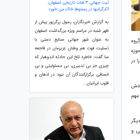
ثبت جهانی 3 قنات تاریخی اصفهان،
آثارگرانبها در پستوها خاک می خورد
به گزارش خبرنگاران، رسول زرگرپور پیش از
ظهر شنبه در مراسم ویژه بزرگداشت اصفهان
به عنوان شهر جهانی صنایع دستی با
روه
تسلیت فوت هم وطنان عزیزمان در فاجعه
وزه
منا گفت: خاطره تلخ این حادثه اندوهبار که
 در
چیزی جز بی تدبیری، بی مسئولیتی و بی
انصافی برگزارکنندگان آن نبود در اذهان و
قلوب ایرانیان...
بخش
مهم
یگر
ی و