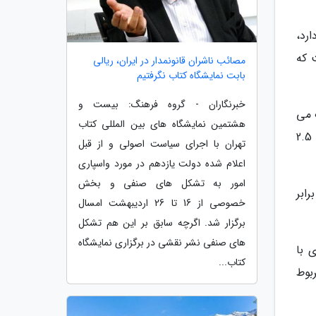
رد،
حالی است که
مصائب ناشران قانونمدار در ایران، ریالی
بابت نمایشگاه کتاب نگرفتیم
خبرنگاران - گروه فرهنگ: بیست و
 می
هشتمین نمایشگاه های بین المللی کتاب
شود و اشتغال فراگیر را نمی توان با صنعت و کشاورزی فعال کرد؛ گردشگری سرعت اشتغال آن نسبت به سایر بخش ها 2.5
تهران با اجرای سیاست اصولی و از قبل
اعلام شده دولت یازدهم در مورد واسپاری
امور به تشکل های صنفی و بخش
فزود: به طور میانگین به ازای هر 50 میلیون تومان یک شغل ایجاد می کنیم و در بخش صنعت 10 برابر
خصوصی از 16 تا 26 اردیبهشت امسال
برگزار شد. اگرچه سابق بر این هم تشکل
های صنفی نشر نقشی در برگزاری نمایشگاه
هم 1900 پروژه گردشگری با
کتاب...
ربوط