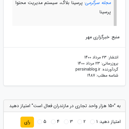
مجله سرگرمی
: پرسینا بلاگ، سیستم مدیریت محتوا
پرسینا
منبع: خبرگزاری مهر
انتشار:
23 مرداد 1400
بروزرسانی:
23 مرداد 1400
گردآورنده:
persinablog.ir
شناسه مطلب: 1987
به "150 هزار واحد تجاری در مازندران فعال است" امتیاز دهید
امتیاز دهید:
1
2
3
4
5
رای